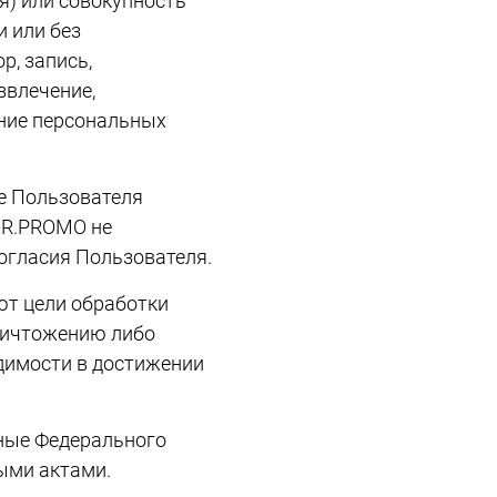
я) или совокупность
 или без
р, запись,
звлечение,
ение персональных
е Пользователя
OR.PROMO не
огласия Пользователя.
ют цели обработки
ничтожению либо
димости в достижении
ные Федерального
ыми актами.