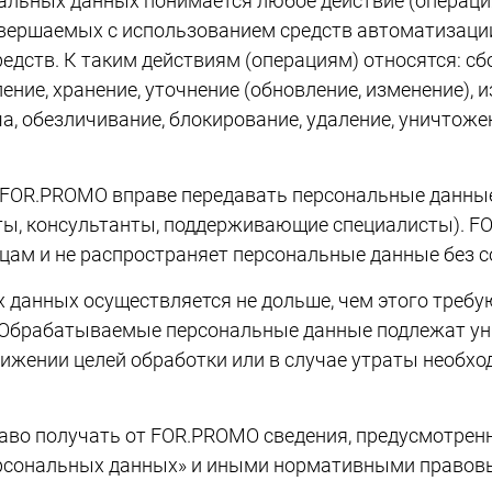
альных данных понимается любое действие (операци
овершаемых с использованием средств автоматизации
едств. К таким действиям (операциям) относятся: сбо
ение, хранение, уточнение (обновление, изменение), и
а, обезличивание, блокирование, удаление, уничтож
г FOR.PROMO вправе передавать персональные данны
ты, консультанты, поддерживающие специалисты). F
цам и не распространяет персональные данные без с
 данных осуществляется не дольше, чем этого требу
 Обрабатываемые персональные данные подлежат у
ижении целей обработки или в случае утраты необхо
аво получать от FOR.PROMO сведения, предусмотрен
ерсональных данных» и иными нормативными правов